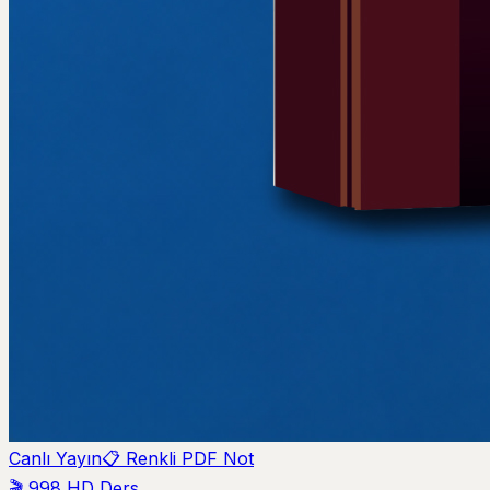
Canlı Yayın
📋 Renkli PDF Not
🎬
998
HD Ders