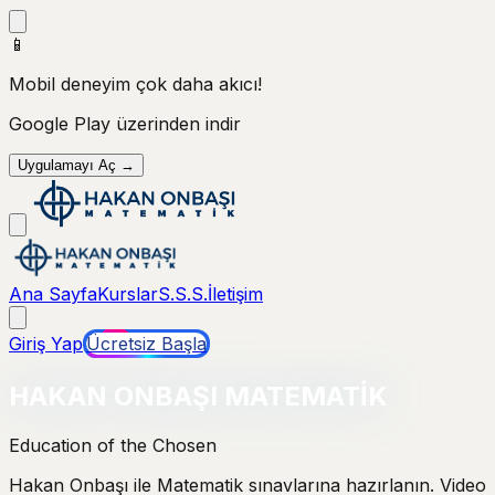
📱
Mobil deneyim çok daha akıcı!
Google Play
üzerinden indir
Uygulamayı Aç →
Ana Sayfa
Kurslar
S.S.S.
İletişim
Giriş Yap
Ücretsiz Başla
HAKAN ONBAŞI MATEMATİK
Education of the Chosen
Hakan Onbaşı ile Matematik sınavlarına hazırlanın. Video