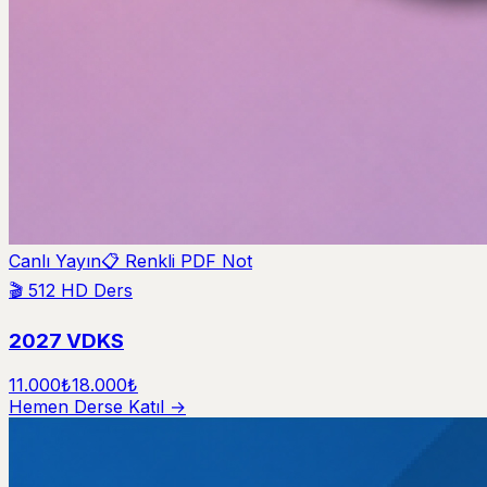
Canlı Yayın
📋 Renkli PDF Not
🎬
512
HD Ders
2027 VDKS
11.000₺
18.000₺
Hemen Derse Katıl →