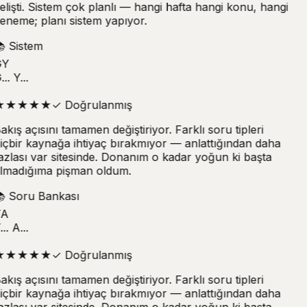
elişti. Sistem çok planlı — hangi hafta hangi konu, hangi
eneme; planı sistem yapıyor.

Sistem
Y
.. Y...
★
★
★
★
★
✓
Doğrulanmış
akış açısını tamamen değiştiriyor. Farklı soru tipleri
içbir kaynağa ihtiyaç bırakmıyor — anlattığından daha
azlası var sitesinde. Donanım o kadar yoğun ki başta
lmadığıma pişman oldum.

Soru Bankası
A
.. A...
★
★
★
★
★
✓
Doğrulanmış
akış açısını tamamen değiştiriyor. Farklı soru tipleri
içbir kaynağa ihtiyaç bırakmıyor — anlattığından daha
azlası var sitesinde. Donanım o kadar yoğun ki başta