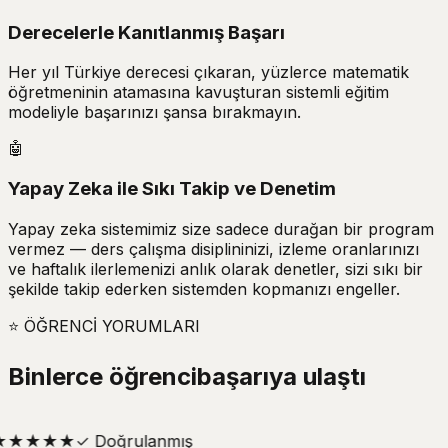
Derecelerle Kanıtlanmış Başarı
Her yıl Türkiye derecesi çıkaran, yüzlerce matematik
öğretmeninin atamasına kavuşturan sistemli eğitim
modeliyle başarınızı şansa bırakmayın.
🤖
Yapay Zeka ile Sıkı Takip ve Denetim
Yapay zeka sistemimiz size sadece durağan bir program
vermez — ders çalışma disiplininizi, izleme oranlarınızı
ve haftalık ilerlemenizi anlık olarak denetler, sizi sıkı bir
şekilde takip ederken sistemden kopmanızı engeller.
⭐
ÖĞRENCİ YORUMLARI
Binlerce öğrenci
başarıya ulaştı
★
★
★
★
★
✓
Doğrulanmış