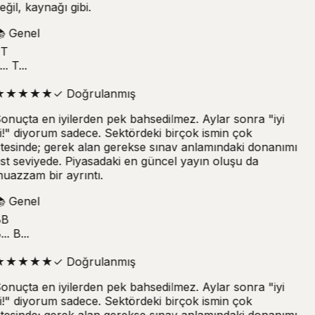
eğil, kaynağı gibi.

Genel
T
.. T...
★
★
★
★
★
✓
Doğrulanmış
onuçta en iyilerden pek bahsedilmez. Aylar sonra "iyi
i!" diyorum sadece. Sektördeki birçok ismin çok
tesinde; gerek alan gerekse sınav anlamındaki donanımı
st seviyede. Piyasadaki en güncel yayın oluşu da
uazzam bir ayrıntı.

Genel
B
.. B...
★
★
★
★
★
✓
Doğrulanmış
onuçta en iyilerden pek bahsedilmez. Aylar sonra "iyi
i!" diyorum sadece. Sektördeki birçok ismin çok
tesinde; gerek alan gerekse sınav anlamındaki donanımı