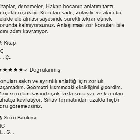
itaplar, denemeler, Hakan hocanın anlatım tarzı
erçekten çok iyi. Konuları sade, anlaşılır ve akıcı bir
ekilde ele alması sayesinde sürekli tekrar etmek
orunda kalmıyorsunuz. Anlaşılması zor konuları bile
dım adım kavratıyor.

Kitap
Ç
.. Ç...
★
★
★
★
★
✓
Doğrulanmış
onuları sakin ve ayrıntılı anlattığı için zorluk
aşamadım. Geometri kısmındaki eksikliğimi giderdim.
avi soru bankasında çok fazla soru var ve konuları
ahatça kavratıyor. Sınav formatından uzakta hiçbir
oru göremezsiniz.

Soru Bankası
G
.. G...