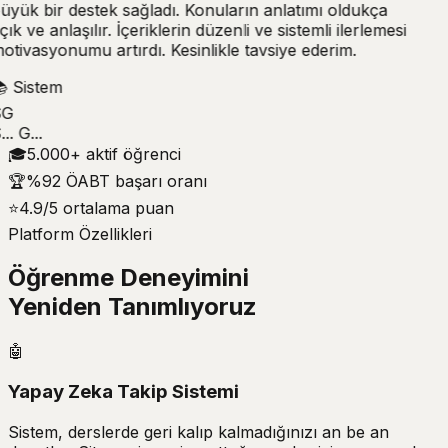
üyük bir destek sağladı. Konuların anlatımı oldukça
çık ve anlaşılır. İçeriklerin düzenli ve sistemli ilerlemesi
otivasyonumu artırdı. Kesinlikle tavsiye ederim.

Sistem
G
.. G...
🎓
5.000+ aktif öğrenci
🏆
%92 ÖABT başarı oranı
⭐
4.9/5 ortalama puan
Platform Özellikleri
Öğrenme Deneyimini
Yeniden Tanımlıyoruz
🤖
Yapay Zeka Takip Sistemi
Sistem, derslerde geri kalıp kalmadığınızı an be an