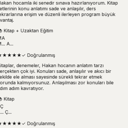
akan hocamla iki senedir sınava hazırlanıyorum. Kitap
etlerinin konu anlatımı sade ve anlaşılır, ders
ekrarlarına erişim ve düzenli ilerleyen program büyük
vantaj.

Kitap + Uzaktan Eğitim
MA
.. A...
★
★
★
★
★
✓
Doğrulanmış
itaplar, denemeler, Hakan hocanın anlatım tarzı
erçekten çok iyi. Konuları sade, anlaşılır ve akıcı bir
ekilde ele alması sayesinde sürekli tekrar etmek
orunda kalmıyorsunuz. Anlaşılması zor konuları bile
dım adım kavratıyor.

Kitap
Ç
.. Ç...
★
★
★
★
★
✓
Doğrulanmış