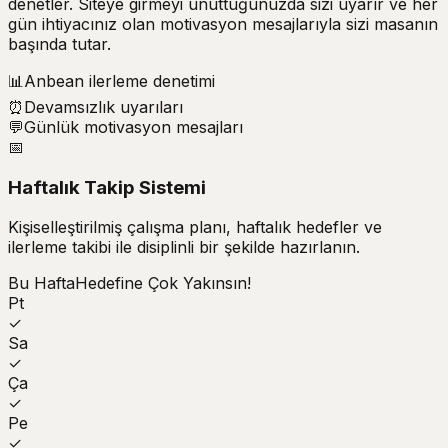
denetler. Siteye girmeyi unuttuğunuzda sizi uyarır ve her
gün ihtiyacınız olan motivasyon mesajlarıyla sizi masanın
başında tutar.
📊
Anbean ilerleme denetimi
⏰
Devamsızlık uyarıları
💬
Günlük motivasyon mesajları
📅
Haftalık Takip Sistemi
Kişiselleştirilmiş çalışma planı, haftalık hedefler ve
ilerleme takibi ile disiplinli bir şekilde hazırlanın.
Bu Hafta
Hedefine Çok Yakınsın!
Pt
✓
Sa
✓
Ça
✓
Pe
✓