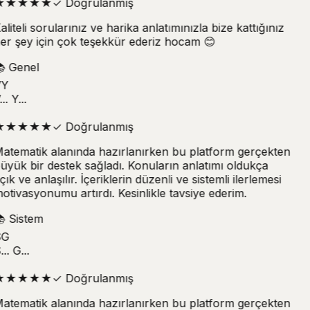
★
★
★
★
★
✓
Doğrulanmış
aliteli sorularınız ve harika anlatımınızla bize kattığınız
er şey için çok teşekkür ederiz hocam 😊

Genel
Y
.. Y...
★
★
★
★
★
✓
Doğrulanmış
atematik alanında hazırlanırken bu platform gerçekten
üyük bir destek sağladı. Konuların anlatımı oldukça
çık ve anlaşılır. İçeriklerin düzenli ve sistemli ilerlemesi
otivasyonumu artırdı. Kesinlikle tavsiye ederim.

Sistem
G
.. G...
★
★
★
★
★
✓
Doğrulanmış
atematik alanında hazırlanırken bu platform gerçekten