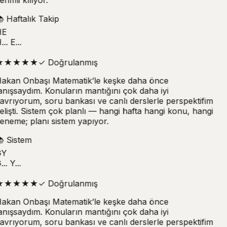

Haftalık Takip
E
.. E...
★
★
★
★
★
✓
Doğrulanmış
akan Onbaşı Matematik’le keşke daha önce
anışsaydım. Konuların mantığını çok daha iyi
avrıyorum, soru bankası ve canlı derslerle perspektifim
elişti. Sistem çok planlı — hangi hafta hangi konu, hangi
eneme; planı sistem yapıyor.

Sistem
Y
.. Y...
★
★
★
★
★
✓
Doğrulanmış
akan Onbaşı Matematik’le keşke daha önce
anışsaydım. Konuların mantığını çok daha iyi
avrıyorum, soru bankası ve canlı derslerle perspektifim