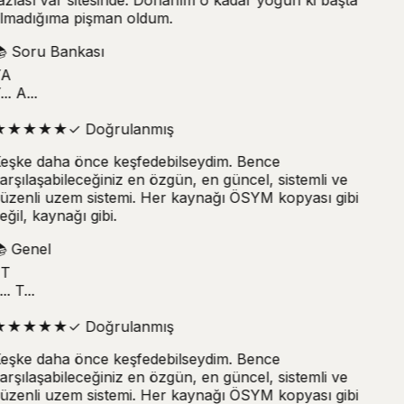
lmadığıma pişman oldum.

Soru Bankası
A
.. A...
★
★
★
★
★
✓
Doğrulanmış
eşke daha önce keşfedebilseydim. Bence
arşılaşabileceğiniz en özgün, en güncel, sistemli ve
üzenli uzem sistemi. Her kaynağı ÖSYM kopyası gibi
eğil, kaynağı gibi.

Genel
T
.. T...
★
★
★
★
★
✓
Doğrulanmış
eşke daha önce keşfedebilseydim. Bence
arşılaşabileceğiniz en özgün, en güncel, sistemli ve
üzenli uzem sistemi. Her kaynağı ÖSYM kopyası gibi