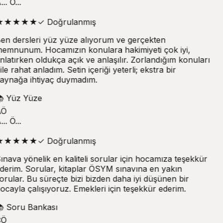
.. Ö...
★
★
★
★
★
✓
Doğrulanmış
en dersleri yüz yüze alıyorum ve gerçekten
emnunum. Hocamızın konulara hakimiyeti çok iyi,
nlatırken oldukça açık ve anlaşılır. Zorlandığım konuları
ile rahat anladım. Setin içeriği yeterli; ekstra bir
aynağa ihtiyaç duymadım.

Yüz Yüze
Ö
.. Ö...
★
★
★
★
★
✓
Doğrulanmış
ınava yönelik en kaliteli sorular için hocamıza teşekkür
derim. Sorular, kitaplar ÖSYM sınavına en yakın
orular. Bu süreçte bizi bizden daha iyi düşünen bir
ocayla çalışıyoruz. Emekleri için teşekkür ederim.

Soru Bankası
Ö