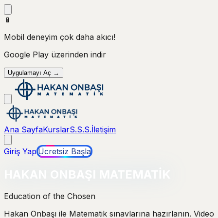
📱
Mobil deneyim çok daha akıcı!
Google Play
üzerinden indir
Uygulamayı Aç →
Ana Sayfa
Kurslar
S.S.S.
İletişim
Giriş Yap
Ücretsiz Başla
HAKAN ONBAŞI MATEMATİK
Education of the Chosen
Hakan Onbaşı ile Matematik sınavlarına hazırlanın. Video