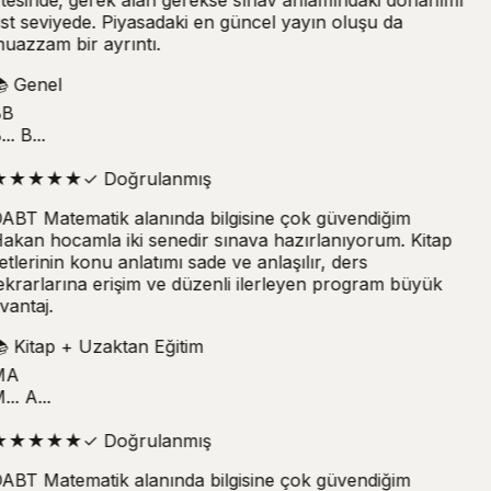
st seviyede. Piyasadaki en güncel yayın oluşu da
uazzam bir ayrıntı.

Genel
B
.. B...
★
★
★
★
★
✓
Doğrulanmış
ABT Matematik alanında bilgisine çok güvendiğim
akan hocamla iki senedir sınava hazırlanıyorum. Kitap
etlerinin konu anlatımı sade ve anlaşılır, ders
ekrarlarına erişim ve düzenli ilerleyen program büyük
vantaj.

Kitap + Uzaktan Eğitim
MA
.. A...
★
★
★
★
★
✓
Doğrulanmış
ABT Matematik alanında bilgisine çok güvendiğim