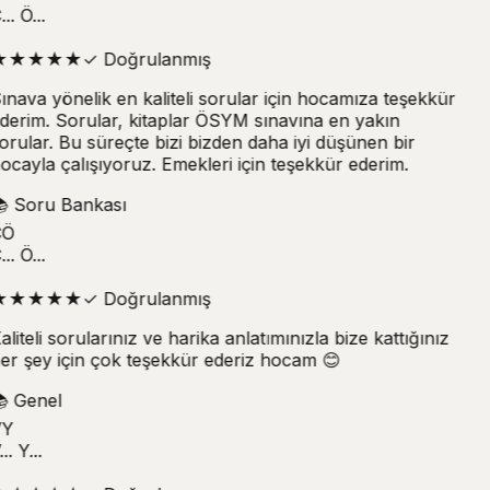
.. Ö...
★
★
★
★
★
✓
Doğrulanmış
ınava yönelik en kaliteli sorular için hocamıza teşekkür
derim. Sorular, kitaplar ÖSYM sınavına en yakın
orular. Bu süreçte bizi bizden daha iyi düşünen bir
ocayla çalışıyoruz. Emekleri için teşekkür ederim.

Soru Bankası
Ö
.. Ö...
★
★
★
★
★
✓
Doğrulanmış
aliteli sorularınız ve harika anlatımınızla bize kattığınız
er şey için çok teşekkür ederiz hocam 😊

Genel
Y
.. Y...