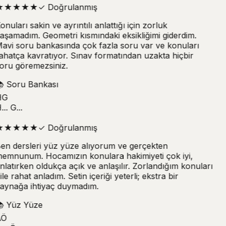
★
★
★
★
★
✓
Doğrulanmış
onuları sakin ve ayrıntılı anlattığı için zorluk
aşamadım. Geometri kısmındaki eksikliğimi giderdim.
avi soru bankasında çok fazla soru var ve konuları
ahatça kavratıyor. Sınav formatından uzakta hiçbir
oru göremezsiniz.

Soru Bankası
G
.. G...
★
★
★
★
★
✓
Doğrulanmış
en dersleri yüz yüze alıyorum ve gerçekten
emnunum. Hocamızın konulara hakimiyeti çok iyi,
nlatırken oldukça açık ve anlaşılır. Zorlandığım konuları
ile rahat anladım. Setin içeriği yeterli; ekstra bir
aynağa ihtiyaç duymadım.

Yüz Yüze
Ö