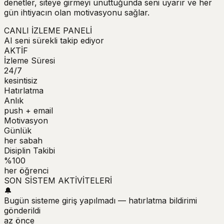
denetler, siteye girmeyi unuttuğunda seni uyarır
ve her
gün ihtiyacın olan motivasyonu sağlar.
CANLI İZLEME PANELİ
AI seni sürekli takip ediyor
AKTİF
İzleme Süresi
24/7
kesintisiz
Hatırlatma
Anlık
push + email
Motivasyon
Günlük
her sabah
Disiplin Takibi
%100
her öğrenci
SON SİSTEM AKTİVİTELERİ
🔔
Bugün sisteme giriş yapılmadı — hatırlatma bildirimi
gönderildi
az önce