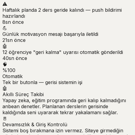
⚠️
Haftalık planda 2 ders geride kalındı — push bildirimi
hazırlandı
8sn önce
💪
Günlük motivasyon mesajı başarıyla iletildi
21sn önce
🤖
12 öğrenciye "geri kalma" uyarısı otomatik gönderildi
40sn önce
🧠
%100
Otomatik
Tek bir butonla — gerisi sistemin işi
🤖
Akıllı Süreç Takibi
Yapay zeka, eğitim programında geri kalıp kalmadığını
anbean denetler. Planlanan derslerin gerisinde
kaldığında seni uyararak tekrar yakalamanı sağlar.
🚪
Devamsızlık & Giriş Kontrolü
Sistemi boş bırakmana izin vermez. Siteye girmediğin