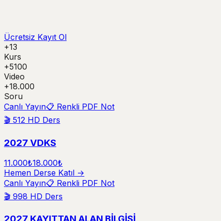
Ücretsiz Kayıt Ol
+13
Kurs
+5100
Video
+18.000
Soru
Canlı Yayın
📋 Renkli PDF Not
🎬
512
HD Ders
2027 VDKS
11.000₺
18.000₺
Hemen Derse Katıl →
Canlı Yayın
📋 Renkli PDF Not
🎬
998
HD Ders
2027 KAYITTAN ALAN BİLGİSİ