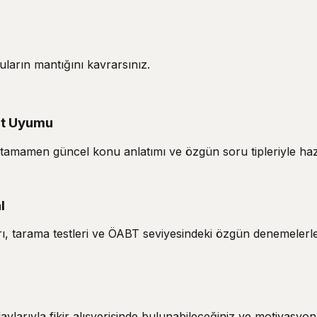
ların mantığını kavrarsınız.
at Uyumu
amamen güncel konu anlatımı ve özgün soru tipleriyle hazı
l
ları, tarama testleri ve ÖABT seviyesindeki özgün denemeler
ylarıyla fikir alışverişinde bulunabileceğiniz ve motivasyo