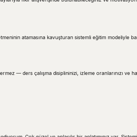
tmeninin atamasına kavuşturan sistemli eğitim modeliyle ba
 — ders çalışma disiplininizi, izleme oranlarınızı ve haftalı
ediyorum. Çok güzel ve anlaşılır bir anlatımınız var. Sistemi