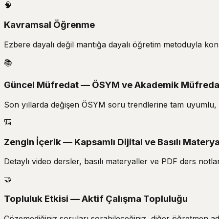
🧠
Kavramsal Öğrenme
Ezbere dayalı değil mantığa dayalı öğretim metoduyla konu
📚
Güncel Müfredat — ÖSYM ve Akademik Müfred
Son yıllarda değişen ÖSYM soru trendlerine tam uyumlu, t
🎒
Zengin İçerik — Kapsamlı Dijital ve Basılı Materya
Detaylı video dersler, basılı materyaller ve PDF ders not
🤝
Topluluk Etkisi — Aktif Çalışma Topluluğu
Çözemediğiniz soruları sorabileceğiniz, diğer öğretmen ada