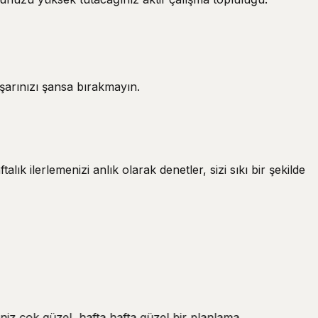
şarınızı şansa bırakmayın.
k ilerlemenizi anlık olarak denetler, sizi sıkı bir şekilde
niz çok güzel, hafta hafta güzel bir planlama