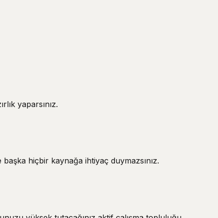
rlık yaparsınız.
le başka hiçbir kaynağa ihtiyaç duymazsınız.
nunuzu yüksek tutacağınız aktif çalışma topluluğu.