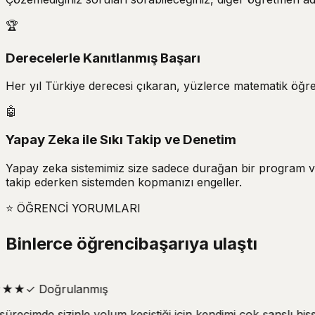
🏆
Derecelerle Kanıtlanmış Başarı
Her yıl Türkiye derecesi çıkaran, yüzlerce matematik öğre
🤖
Yapay Zeka ile Sıkı Takip ve Denetim
Yapay zeka sistemimiz size sadece durağan bir program vermez
takip ederken sistemden kopmanızı engeller.
⭐
ÖĞRENCİ YORUMLARI
Binlerce öğrenci
başarıya ulaştı
★
★
✓
Doğrulanmış
ürecimde sizinle yolum kesiştiği için kendimi çok şanslı hiss